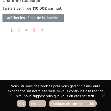
Chambre Classique
Tarifs à partir de
110.00€
par nuit.
Afficher les détails de la chambre
1
2
3
4
5
→
Nous utilisons des cookies pour vous garantir la meilleure
expérience sur notre site web. Si vous continuez à utiliser ce
site, nous supposerons que vous en êtes satisfait.
OK
Refuser
Politique de confidentialité